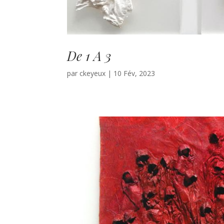
De 1 A 3
par
ckeyeux
|
10 Fév, 2023