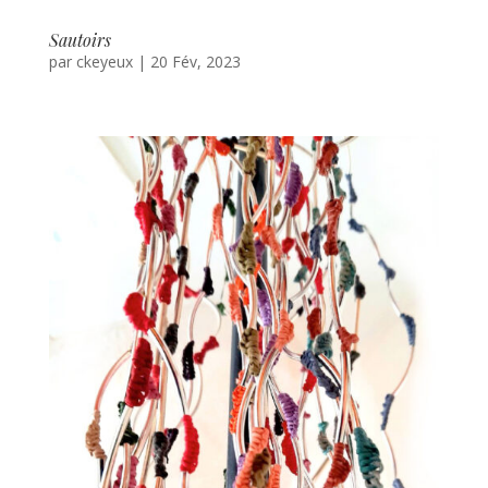
Sautoirs
par
ckeyeux
|
20 Fév, 2023