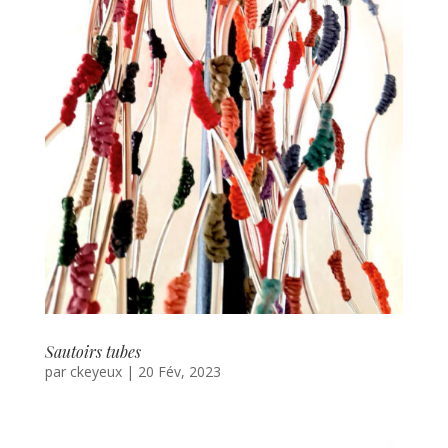
Sautoirs tubes
par
ckeyeux
|
20 Fév, 2023