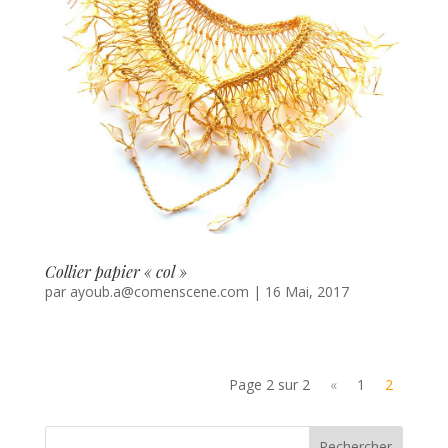
Collier papier « col »
par
ayoub.a@comenscene.com
|
16 Mai, 2017
Page 2 sur 2
«
1
2