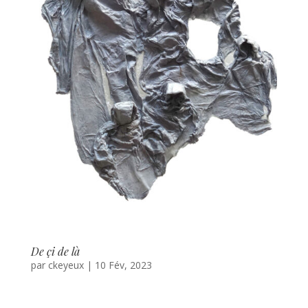
De çi de là
par
ckeyeux
|
10 Fév, 2023